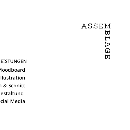
LEISTUNGEN
Moodboard
llustration
 & Schnitt
estaltung
cial Media